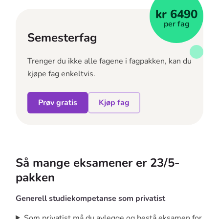
kr 6490
per fag
Semesterfag
Trenger du ikke alle fagene i fagpakken, kan du
kjøpe fag enkeltvis.
Prøv gratis
Kjøp fag
Så mange eksamener er 23/5-
pakken
Generell studiekompetanse som privatist
Som privatist må du avlegge og bestå eksamen for