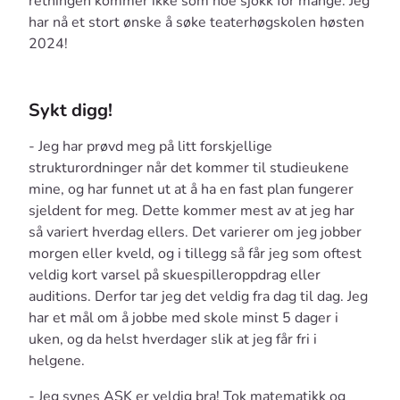
retningen kommer ikke som noe sjokk for mange. Jeg
har nå et stort ønske å søke teaterhøgskolen høsten
2024!
Sykt digg!
- Jeg har prøvd meg på litt forskjellige
strukturordninger når det kommer til studieukene
mine, og har funnet ut at å ha en fast plan fungerer
sjeldent for meg. Dette kommer mest av at jeg har
så variert hverdag ellers. Det varierer om jeg jobber
morgen eller kveld, og i tillegg så får jeg som oftest
veldig kort varsel på skuespilleroppdrag eller
auditions. Derfor tar jeg det veldig fra dag til dag. Jeg
har et mål om å jobbe med skole minst 5 dager i
uken, og da helst hverdager slik at jeg får fri i
helgene.
- Jeg synes ASK er veldig bra! Tok matematikk og