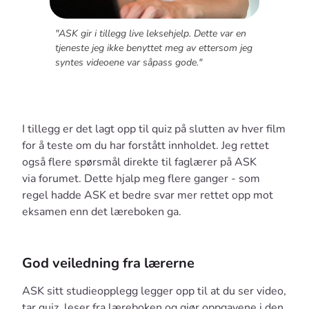
"ASK gir i tillegg live leksehjelp. Dette var en
tjeneste jeg ikke benyttet meg av ettersom jeg
syntes videoene var såpass gode."
I tillegg er det lagt opp til quiz på slutten av hver film
for å teste om du har forstått innholdet. Jeg rettet
også flere spørsmål direkte til faglærer på ASK
via forumet. Dette hjalp meg flere ganger - som
regel hadde ASK et bedre svar mer rettet opp mot
eksamen enn det læreboken ga.
God veiledning fra lærerne
ASK sitt studieopplegg legger opp til at du ser video,
tar quiz, leser fra læreboken og gjør oppgavene i den.