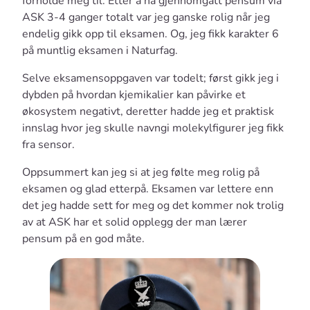
forholde meg til. Etter å ha gjennomgått pensum via
ASK 3-4 ganger totalt var jeg ganske rolig når jeg
endelig gikk opp til eksamen. Og, jeg fikk karakter 6
på muntlig eksamen i Naturfag.
Selve eksamensoppgaven var todelt; først gikk jeg i
dybden på hvordan kjemikalier kan påvirke et
økosystem negativt, deretter hadde jeg et praktisk
innslag hvor jeg skulle navngi molekylfigurer jeg fikk
fra sensor.
Oppsummert kan jeg si at jeg følte meg rolig på
eksamen og glad etterpå. Eksamen var lettere enn
det jeg hadde sett for meg og det kommer nok trolig
av at ASK har et solid opplegg der man lærer
pensum på en god måte.