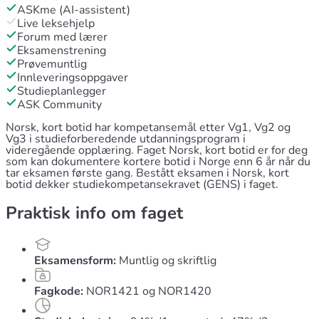
ASKme (AI-assistent)
Live leksehjelp
Forum med lærer
Eksamenstrening
Prøvemuntlig
Innleveringsoppgaver
Studieplanlegger
ASK Community
Norsk, kort botid har kompetansemål etter Vg1, Vg2 og
Vg3 i studieforberedende utdanningsprogram i
videregående opplæring. Faget Norsk, kort botid er for deg
som kan dokumentere kortere botid i Norge enn 6 år når du
tar eksamen første gang. Bestått eksamen i Norsk, kort
botid dekker studiekompetansekravet (GENS) i faget.
Praktisk info om faget
Eksamensform:
Muntlig og skriftlig
Fagkode:
NOR1421 og NOR1420