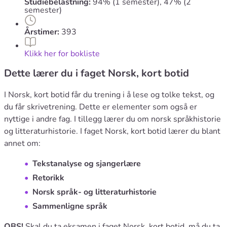
Studiebelastning:
94% (1 semester), 47% (2
semester)
Årstimer:
393
Klikk her for bokliste
Dette lærer du i faget Norsk, kort botid
I Norsk, kort botid får du trening i å lese og tolke tekst, og
du får skrivetrening. Dette er elementer som også er
nyttige i andre fag. I tillegg lærer du om norsk språkhistorie
og litteraturhistorie. I faget Norsk, kort botid lærer du blant
annet om:
Tekstanalyse og sjangerlære
Retorikk
Norsk språk- og litteraturhistorie
Sammenligne språk
OBS!
Skal du ta eksamen i faget Norsk, kort botid, må du ta