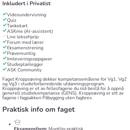
Inkludert i
Privatist
Videoundervisning
Quiz
Tankekart
ASKme (AI-assistent)
Live leksehjelp
Forum med lærer
Eksamenstrening
Prøvemuntlig
Innleveringsoppgaver
Studieplanlegger
ASK Community
Faget Kroppsøving dekker kompetansemålene for Vg1, Vg2
og Vg3 i studieforberedende utdanningsprogram.
Kroppsøving er et av fellesfagene du må bestå for å oppnå
generell studiekompetanse (GENS). Kroppsøving er ett av
fagene i fagpakken Påbygging uten fagbrev.
Praktisk info om faget
Eksamensform:
Muntlig-praktisk