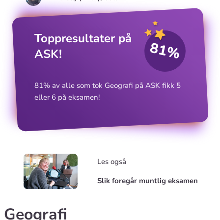
Toppresultater på
81%
ASK!
81% av alle som tok Geografi på ASK fikk 5
eller 6 på eksamen!
Les også
Slik foregår muntlig eksamen
Geografi