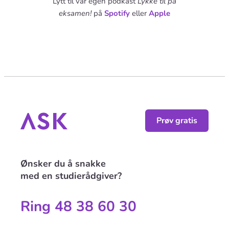
Lytt til vår egen podkast
Lykke til på
eksamen!
på
Spotify
eller
Apple
Prøv gratis
Ønsker du å snakke
med en studierådgiver?
Ring 48 38 60 30