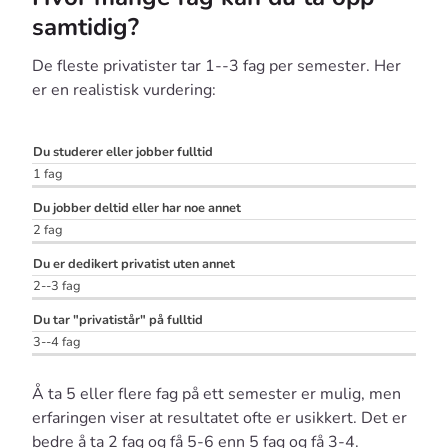
samtidig?
De fleste privatister tar 1--3 fag per semester. Her
er en realistisk vurdering:
Anbefalt
Du studerer eller jobber fulltid
Situasjon
antall
1 fag
fag
Du jobber deltid eller har noe annet
2 fag
Du er dedikert privatist uten annet
2--3 fag
Du tar "privatistår" på fulltid
3--4 fag
Å ta 5 eller flere fag på ett semester er mulig, men
erfaringen viser at resultatet ofte er usikkert. Det er
bedre å ta 2 fag og få 5-6 enn 5 fag og få 3-4.