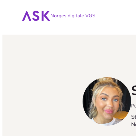
Norges digitale VGS
Pu
S
N