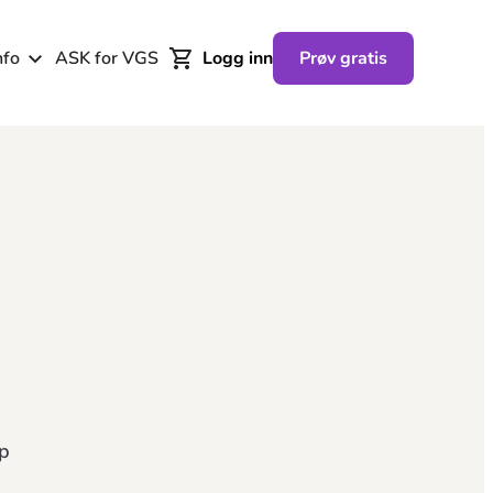
nfo
ASK for VGS
Logg inn
Prøv gratis
p