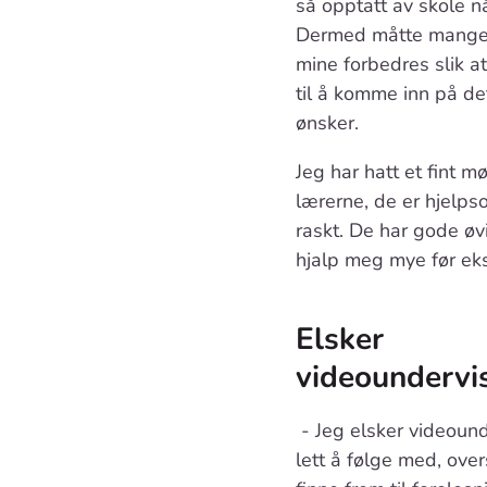
så opptatt av skole n
Dermed måtte mange 
mine forbedres slik a
til å komme inn på det
ønsker.
Jeg har hatt et fint m
lærerne, de er hjelp
raskt. De har gode ø
hjalp meg mye før e
Elsker
videoundervi
- Jeg elsker videound
lett å følge med, overs