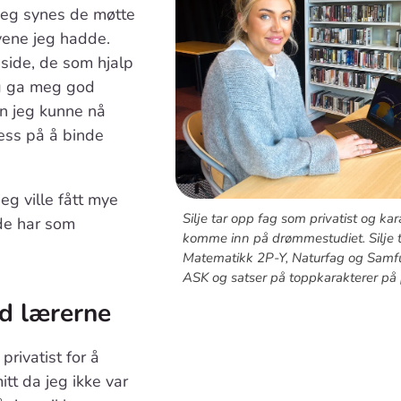
jeg synes de møtte
ene jeg hadde.
 side, de som hjalp
g ga meg god
n jeg kunne nå
ess på å binde
jeg ville fått mye
Silje tar opp fag som privatist og kar
 de har som
komme inn på drømmestudiet. Silje t
Matematikk 2P-Y, Naturfag og Sam
ASK og satser på toppkarakterer på 
d lærerne
privatist for å
tt da jeg ikke var