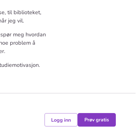
 til biblioteket,
år jeg vil.
te spør meg hvordan
e noe problem å
er.
studiemotivasjon.
Prøv gratis
Logg inn