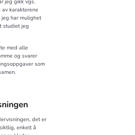
år jeg gikk vgs.
av karakterene
t jeg har mulighet
 studiet jeg
øte med alle
somme og svarer
vingsoppgaver som
ksamen.
sningen
ervisningen, det er
iktlig, enkelt å