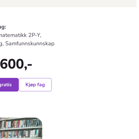
ag:
matematikk 2P-Y,
ag, Samfunnskunnskap
600,-
gratis
Kjøp fag