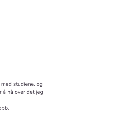
t med studiene, og
 å nå over det jeg
obb.